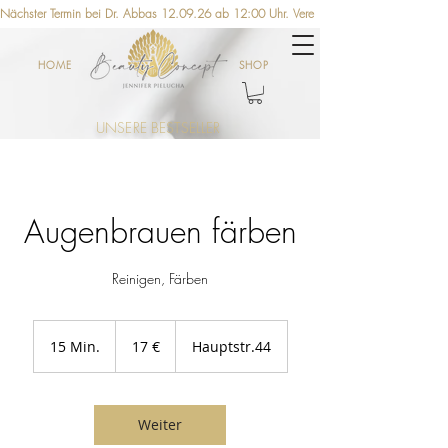
Nächster Termin bei Dr. Abbas 12.09.26 ab 12:00 Uhr. Vereinbaren Sie jetzt einen Ter
HOME
SHOP
UNSERE BESTSELLER
Augenbrauen färben
Reinigen, Färben
17
Euro
15 Min.
1
17 €
Hauptstr.44
5
M
i
n
Weiter
.