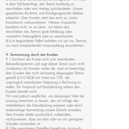
in dem Fall berechtigt, den Termin kurzfristig zu
verschieben oder vom Vertrag zurückzutreten. Unsere
gesetzlichen Rücktritts- und Kündigungsrechte bleiben
unberührt. Dem Kunden steht das recht zu, einen
Ersatztermin wahrzunehmen. Weitere Ansprüche
bestehen nicht, es sei denn, wir haben das
Verschieben des Termins grob fahrlässig oder
vorsätzlich herbeigeführt oder zu verantworten.
8.6 In begründeten Fällen behalten wir uns vor, Termine
nur nach entsprechender Vorauszahlung anzunehmen.
9. Terminverzug durch den Kunden
9.1 Erscheint der Kunde nicht zum vereinbarten
Behandlungstermin und sagt diesen Termin auch nicht
mindestens 24 Stunden vorher ab, sind wir berechtigt,
dem Kunden den nicht rechtzeitig abgesagten Termin
gemäß § 615 BGB mit Anteil von 75% der
ursprünglich vereinbarten Vergütung in Rechnung zu
stellen. Ein Anspruch auf Ersatzleistung seitens des
Kunden besteht nicht.
Wir sind jedoch verpflichtet, uns denjenigen Wert der
Leistung anrechnen zu lassen, den wir infolge des
Unterbleibens der Dienstleistung ersparen oder durch
anderweitige Verwendung unserer Dienste erwerben.
Dem Kunden bleibt ausdrücklich vorbehalten,
nachzuweisen, dass uns kein oder nur ein geringerer
Schaden entstanden ist.
9.2 Bei verspätetem Eintreffen besteht ein Anspruch