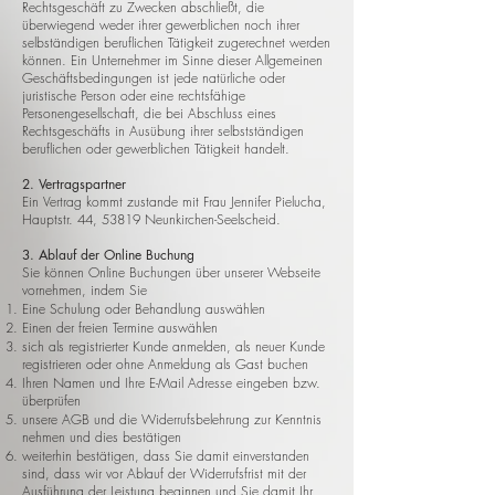
Rechtsgeschäft zu Zwecken abschließt, die
überwiegend weder ihrer gewerblichen noch ihrer
selbständigen beruflichen Tätigkeit zugerechnet werden
können. Ein Unternehmer im Sinne dieser Allgemeinen
Geschäftsbedingungen ist jede natürliche oder
juristische Person oder eine rechtsfähige
Personengesellschaft, die bei Abschluss eines
Rechtsgeschäfts in Ausübung ihrer selbstständigen
beruflichen oder gewerblichen Tätigkeit handelt.
2. Vertragspartner
Ein Vertrag kommt zustande mit Frau Jennifer Pielucha,
Hauptstr. 44, 53819 Neunkirchen-Seelscheid.
3. Ablauf der Online Buchung
Sie können Online Buchungen über unserer Webseite
vornehmen, indem Sie​​
Eine Schulung oder Behandlung auswählen
Einen der freien Termine auswählen
sich als registrierter Kunde anmelden, als neuer Kunde
registrieren oder ohne Anmeldung als Gast buchen
Ihren Namen und Ihre E-Mail Adresse eingeben bzw.
überprüfen
unsere AGB und die Widerrufsbelehrung zur Kenntnis
nehmen und dies bestätigen
weiterhin bestätigen, dass Sie damit einverstanden
sind, dass wir vor Ablauf der Widerrufsfrist mit der
Ausführung der Leistung beginnen und Sie damit Ihr