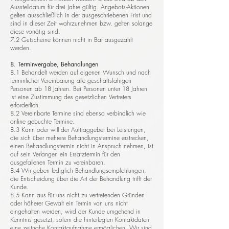
Ausstelldatum für drei Jahre gültig. Angebots-Aktionen
gelten ausschließlich in der ausgeschriebenen Frist und
sind in dieser Zeit wahrzunehmen bzw. gelten solange
diese vorrätig sind.
7.2 Gutscheine können nicht in Bar ausgezahlt
werden.
8. Terminvergabe, Behandlungen
8.1 Behandelt werden auf eigenen Wunsch und nach
terminlicher Vereinbarung alle geschäftsfähigen
Personen ab 18 Jahren. Bei Personen unter 18 Jahren
ist eine Zustimmung des gesetzlichen Vertreters
erforderlich.
8.2 Vereinbarte Termine sind ebenso verbindlich wie
online gebuchte Termine.
8.3 Kann oder will der Auftraggeber bei Leistungen,
die sich über mehrere Behandlungstermine erstrecken,
einen Behandlungstermin nicht in Anspruch nehmen, ist
auf sein Verlangen ein Ersatztermin für den
ausgefallenen Termin zu vereinbaren.
8.4 Wir geben lediglich Behandlungsempfehlungen,
die Entscheidung über die Art der Behandlung trifft der
Kunde.
8.5 Kann aus für uns nicht zu vertretenden Gründen
oder höherer Gewalt ein Termin von uns nicht
eingehalten werden, wird der Kunde umgehend in
Kenntnis gesetzt, sofern die hinterlegten Kontaktdaten
eine zeitnahe Kontaktaufnahme ermöglichen. Wir sind