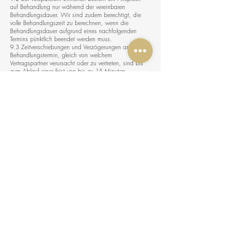
auf Behandlung nur während der vereinbaren
Behandlungsdauer. Wir sind zudem berechtigt, die
volle Behandlungszeit zu berechnen, wenn die
Behandlungsdauer aufgrund eines nachfolgenden
Termins pünktlich beendet werden muss.
9.3 Zeitverschiebungen und Verzögerungen an einem
Behandlungstermin, gleich von welchem
Vertragspartner verursacht oder zu vertreten, sind bis
zum Ablauf einer Frist von bis zu 15 Minuten
unerheblich.
10. Online-Shop
10.1. Jennifer Pielucha betreibt einen Online-Shop auf
ihrer Website, in dem Produkte angeboten werden.
10.2. Die Zahlung für Produkte erfolgt per PayPal,
Gutschein und Barzahlung vor Ort.
10.3. Für den Kauf von Produkten im Online-Shop gilt
das gesetzliche Widerrufsrecht von 14 Tagen. Der
Kunde muss die Ware unbenutzt und originalverpackt
zurücksenden. Die Kosten des Rückversands trägt der
Kunde.
11. Gewährleistung
Es gelten die gesetzlichen Bestimmungen zur
Mängelhaftung.
12. Persönliche Daten und Privatsphäre
Der Kunde versichert, alle persönlichen Daten und