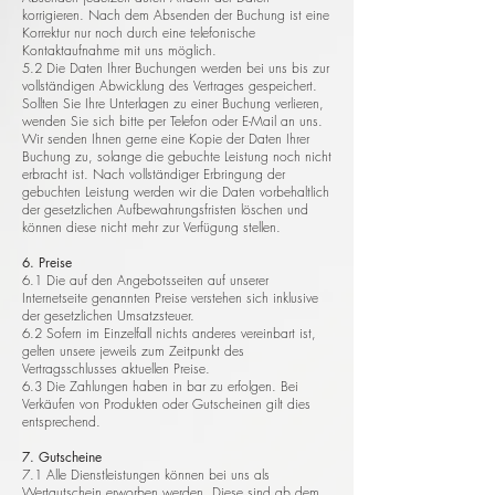
korrigieren. Nach dem Absenden der Buchung ist eine
Korrektur nur noch durch eine telefonische
Kontaktaufnahme mit uns möglich.
5.2 Die Daten Ihrer Buchungen werden bei uns bis zur
vollständigen Abwicklung des Vertrages gespeichert.
Sollten Sie Ihre Unterlagen zu einer Buchung verlieren,
wenden Sie sich bitte per Telefon oder E-Mail an uns.
Wir senden Ihnen gerne eine Kopie der Daten Ihrer
Buchung zu, solange die gebuchte Leistung noch nicht
erbracht ist. Nach vollständiger Erbringung der
gebuchten Leistung werden wir die Daten vorbehaltlich
der gesetzlichen Aufbewahrungsfristen löschen und
können diese nicht mehr zur Verfügung stellen.
6. Preise
6.1 Die auf den Angebotsseiten auf unserer
Internetseite genannten Preise verstehen sich inklusive
der gesetzlichen Umsatzsteuer.
6.2 Sofern im Einzelfall nichts anderes vereinbart ist,
gelten unsere jeweils zum Zeitpunkt des
Vertragsschlusses aktuellen Preise.
6.3 Die Zahlungen haben in bar zu erfolgen. Bei
Verkäufen von Produkten oder Gutscheinen gilt dies
entsprechend.
7. Gutscheine
7.1 Alle Dienstleistungen können bei uns als
Wertgutschein erworben werden. Diese sind ab dem