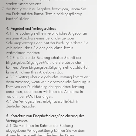
Widerrufsrecht verlieren
die Richtigkeit Ihrer Angaben bestätigen, indem Sie
am Ende auf den Button "Termin zahlungspflichtig
buchen" klicken.
4. Angebot und Vertragsschluss
4.1 Ihre Buchung stellt ein verbindliches Angebot an
uns zum Abschluss eines Behandlungs- oder
Schulungsvertrages dar. Mit der Buchung erklären Sie
verbindlich, dass Sie den gebuchten Termin
wahrnehmen möchten.
4.2 Eine Kopie der Buchung erhalten Sie mit der
Eingangsbestätigungs-E-Mail, die Sie abspeichern
können. Diese Eingangsbestätigung stellt ausdrücklich
keine Annahme Ihres Angebotes dar.
4.3 Ein Vertrag über die gebuchte Leistung kommt erst
dann zustande, wenn wir Ihre verbindliche Buchung in
Form von der Durchführung der gebuchten Leistung
annehmen, oder indem wir Ihnen die Annahme in
Textform per E-Mail bestätigen.
4.4 Der Vertragsschluss erfolgt ausschließlich in
deutscher Sprache.
5. Korrektur von Eingabefehlern/Speicherung des
Vertragstextes
5.1 Die von Ihnen im Rahmen der Buchung
abgegebene Vertragserklärung können Sie vor dem
Absenden jederzeit durch Ändern der Daten