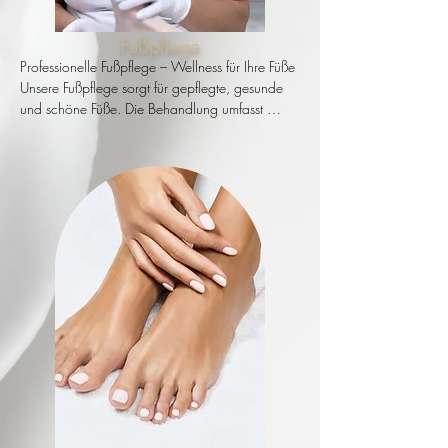
Fußpflege
Professionelle Fußpflege – Wellness für Ihre Füße

Unsere Fußpflege sorgt für gepflegte, gesunde 
und schöne Füße. Die Behandlung umfasst 
folgende Schritte:

Fußbad – Ein wohltuendes, warmes Fußbad 
entspannt die Füße, weicht die Haut auf und 
bereitet sie optimal auf die Pflege vor.

Entfernung der Hornhaut – Überschüssige 
Hornhaut wird sanft entfernt, um die Haut 
geschmeidig und weich zu machen.

Kürzen der Fußnägel – Die Nägel werden 
gekürzt, in Form gebracht und bei Bedarf sanft 
geglättet, um eingewachsene Nägel zu 
vermeiden.

Abschlusspflege – Eine reichhaltige Pflege mit 