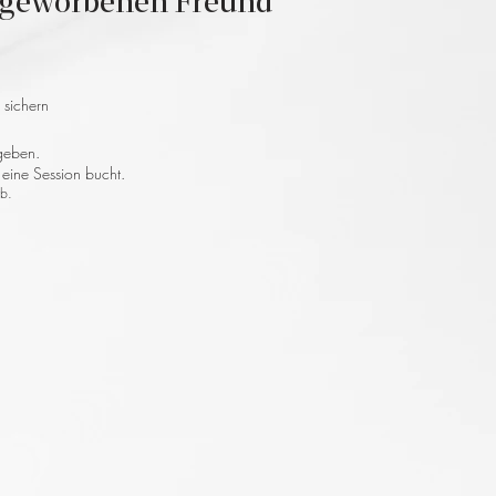
n geworbenen Freund
 sichern
geben.
 eine Session bucht.
rb.