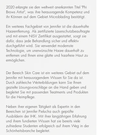
2020 erlangte sie den weltweit anerkannten Titel "Phi
Brows Artist", was ihre herausragende Kompetenz und
ihr Können auf dem Gebiet Microblading bestätigt.
​Ein weiteres Fachgebiet von Jennifer ist die dauerhafte
Haarentfernung. Als zertifizierte Laserschutzbeauftragte
und mit einem NISV Zertifikat ausgestattet, sorgt sie
dafür, dass jede Behandlung sicher und effektiv
durchgeführt wird. Sie verwendet modernste
Technologie, um unerwünschte Haare dauerhaft zu
entfernen und Ihnen eine glatte und haarfreie Haut zu
ermöglichen.
Der Bereich Skin Care ist ein weiteres Gebiet auf dem
Jennifer mit herausragendem Wissen für Sie da ist.
Durch zahlreiche Weiterbildungen kann Sie Ihnen
gezielte Lösungsvorschläge an die Hand geben und
begleitet Sie mit passenden Treatments und Produkten
für die Heimpflege.
Neben ihrer eigenen Tätigkeit als Expertin in den
Bereichen ist Jennifer Pielucha auch geprüfte
Ausbilderin der IHK. Mit ihrer langjährigen Erfahrung
und ihrem fundierten Wissen hat sie bereits viele
zufriedene Studenten erfolgreich auf ihrem Weg in der
Schönheitsbranche begleitet.