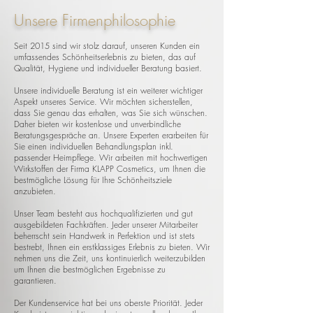
Unsere Firmenphilosophie
Seit 2015 sind wir stolz darauf, unseren Kunden ein
umfassendes Schönheitserlebnis zu bieten, das auf
Qualität, Hygiene und individueller Beratung basiert.
Unsere individuelle Beratung ist ein weiterer wichtiger
Aspekt unseres Service. Wir möchten sicherstellen,
dass Sie genau das erhalten, was Sie sich wünschen.
Daher bieten wir kostenlose und unverbindliche
Beratungsgespräche an. Unsere Experten erarbeiten für
Sie einen individuellen Behandlungsplan inkl.
passender Heimpflege. Wir arbeiten mit hochwertigen
Wirkstoffen der Firma KLAPP Cosmetics, um Ihnen die
bestmögliche Lösung für Ihre Schönheitsziele
anzubieten.
Unser Team besteht aus hochqualifizierten und gut
ausgebildeten Fachkräften. Jeder unserer Mitarbeiter
beherrscht sein Handwerk in Perfektion und ist stets
bestrebt, Ihnen ein erstklassiges Erlebnis zu bieten. Wir
nehmen uns die Zeit, uns kontinuierlich weiterzubilden
um Ihnen die bestmöglichen Ergebnisse zu
garantieren.
Der Kundenservice hat bei uns oberste Priorität. Jeder