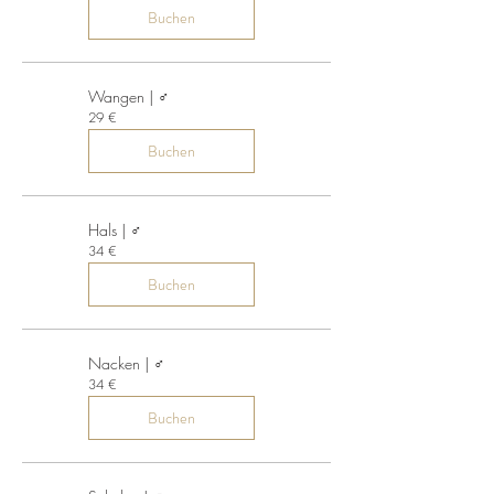
Buchen
Wangen | ♂
29
29 €
Euro
Buchen
Hals | ♂
34
34 €
Euro
Buchen
Nacken | ♂
34
34 €
Euro
Buchen