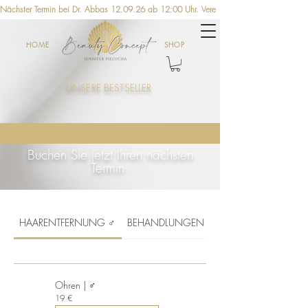
Nächster Termin bei Dr. Abbas 12.09.26 ab 12:00 Uhr. Vereinbaren Sie jetzt einen Ter
HOME
SHOP
UNSERE BESTSELLER
Buchen Sie jetzt Ihren nächsten
Termin
HAARENTFERNUNG ♂
BEHANDLUNGEN ♂
Ohren | ♂
19
19 €
Euro