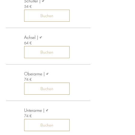
Schulter | ♂
54
54 €
Euro
Buchen
Achsel | ♂
64
64 €
Euro
Buchen
Oberarme | ♂
74
74 €
Euro
Buchen
Unterarme | ♂
74
74 €
Euro
Buchen