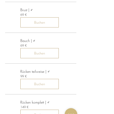
Brust | ♂
69
69 €
Euro
Buchen
Bauch | ♂
69
69 €
Euro
Buchen
Rücken teilweise | ♂
99
99 €
Euro
Buchen
Rücken komplett | ♂
149
149 €
Euro