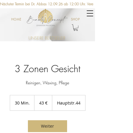
Nächster Termin bei Dr. Abbas 12.09.26 ab 12:00 Uhr. Vereinbaren Sie jetzt einen Ter
HOME
SHOP
UNSERE BESTSELLER
3 Zonen Gesicht
Reinigen, Waxing, Pflege
43
Euro
30 Min.
3
43 €
Hauptstr.44
0
M
i
n
Weiter
.