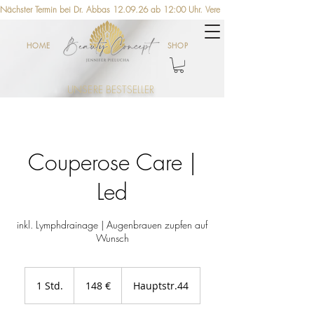
Nächster Termin bei Dr. Abbas 12.09.26 ab 12:00 Uhr. Vereinbaren Sie jetzt einen Ter
HOME
SHOP
UNSERE BESTSELLER
Couperose Care |
Led
inkl. Lymphdrainage | Augenbrauen zupfen auf
Wunsch
148
Euro
1 Std.
1
148 €
Hauptstr.44
S
t