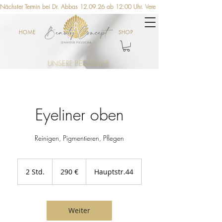
Nächster Termin bei Dr. Abbas 12.09.26 ab 12:00 Uhr. Vereinbaren Sie jetzt einen Ter
HOME
SHOP
UNSERE BESTSELLER
Eyeliner oben
Reinigen, Pigmentieren, Pflegen
290
Euro
2 Std.
2
290 €
Hauptstr.44
S
t
d
.
Weiter