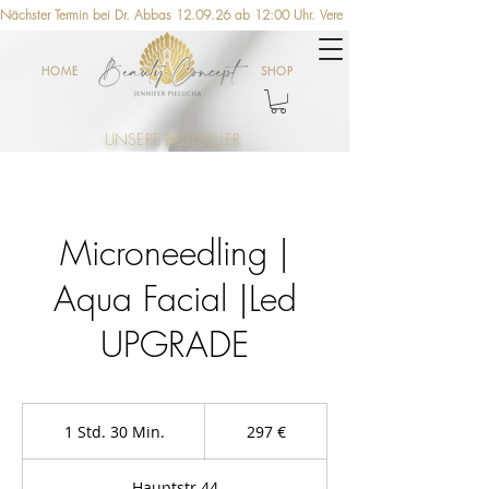
Nächster Termin bei Dr. Abbas 12.09.26 ab 12:00 Uhr. Vereinbaren Sie jetzt einen Ter
HOME
SHOP
UNSERE BESTSELLER
Microneedling |
Aqua Facial |Led
UPGRADE
297
Euro
1 Std. 30 Min.
1
297 €
S
t
Hauptstr.44